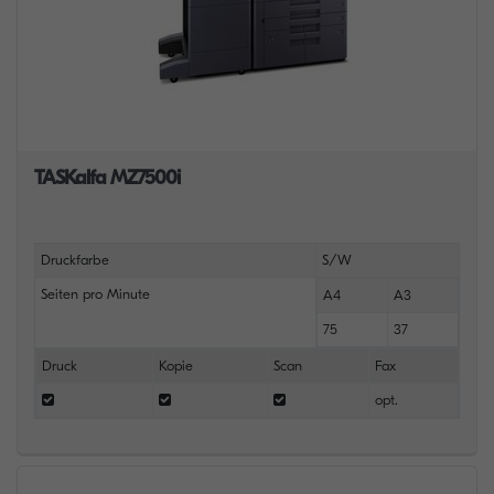
TASKalfa MZ7500i
Druckfarbe
S/W
Seiten pro Minute
A4
A3
75
37
Druck
Kopie
Scan
Fax
opt.