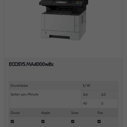
ECOSYS MA4000wifx
Druckfarbe
S/W
Seiten pro Minute
A4
A3
40
0
Druck
Kopie
Scan
Fax