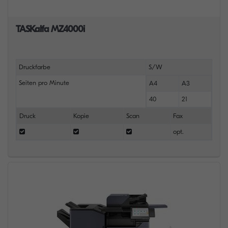
TASKalfa MZ4000i
Druckfarbe
S/W
Seiten pro Minute
A4
A3
40
21
Druck
Kopie
Scan
Fax
opt.