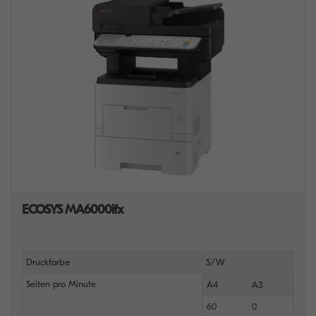
ECOSYS MA6000ifx
Druckfarbe
S/W
Seiten pro Minute
A4
A3
60
0