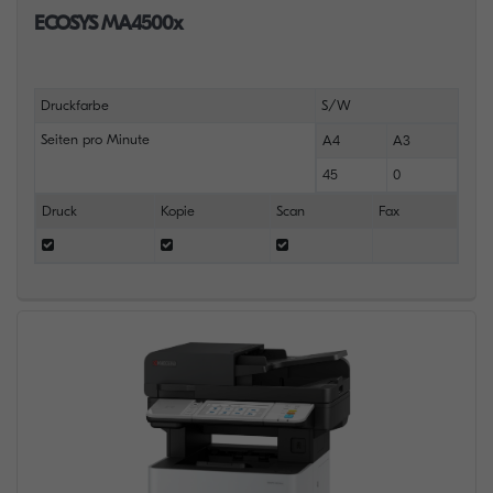
ECOSYS MA4500x
Druckfarbe
S/W
Seiten pro Minute
A4
A3
45
0
Druck
Kopie
Scan
Fax