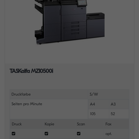
TASKalfa MZ10500i
Druckfarbe
S/W
Seiten pro Minute
A4
A3
105
52
Druck
Kopie
Scan
Fax
opt.