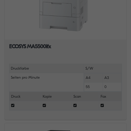
ECOSYS MA5500ifx
Druckfarbe
S/W
Seiten pro Minute
A4
A3
55
0
Druck
Kopie
Scan
Fax