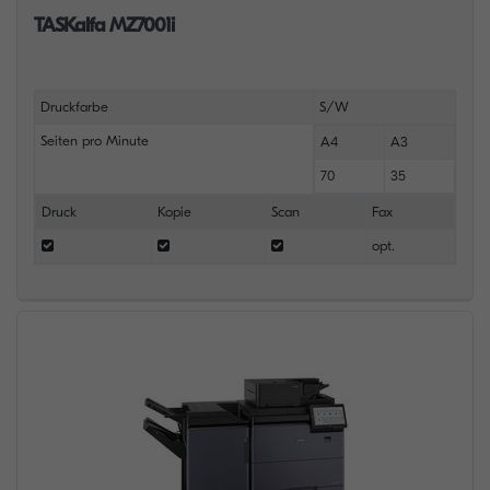
TASKalfa MZ7001i
Druckfarbe
S/W
Seiten pro Minute
A4
A3
70
35
Druck
Kopie
Scan
Fax
opt.