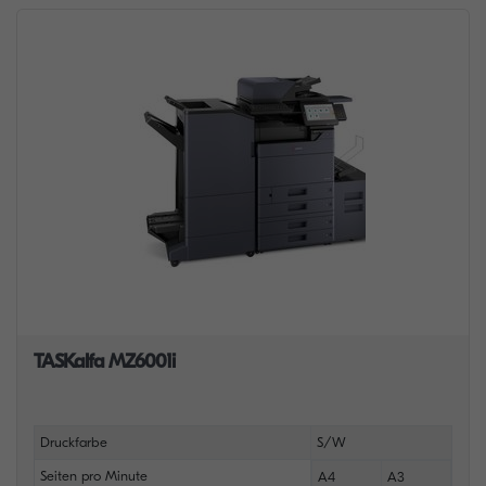
TASKalfa MZ6001i
Druckfarbe
S/W
Seiten pro Minute
A4
A3