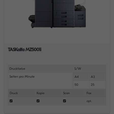
TASKalfa MZ5001i
Druckfarbe
S/W
Seiten pro Minute
A4
A3
50
25
Druck
Kopie
Scan
Fax
opt.