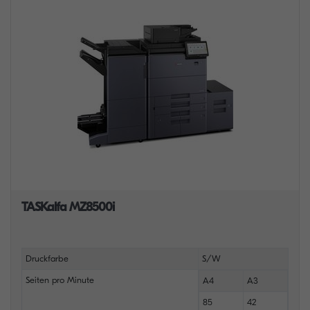
TASKalfa MZ8500i
Druckfarbe
S/W
Seiten pro Minute
A4
A3
85
42