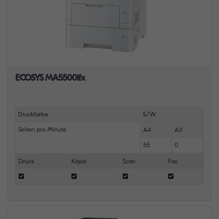
ECOSYS MA5500ifx
Druckfarbe
S/W
Seiten pro Minute
A4
A3
55
0
Druck
Kopie
Scan
Fax