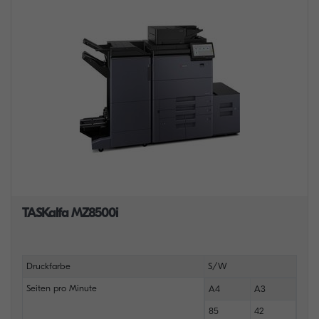
TASKalfa MZ8500i
Druckfarbe
S/W
Seiten pro Minute
A4
A3
85
42