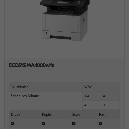
ECOSYS MA4000wifx
Druckfarbe
S/W
Seiten pro Minute
A4
A3
40
0
Druck
Kopie
Scan
Fax