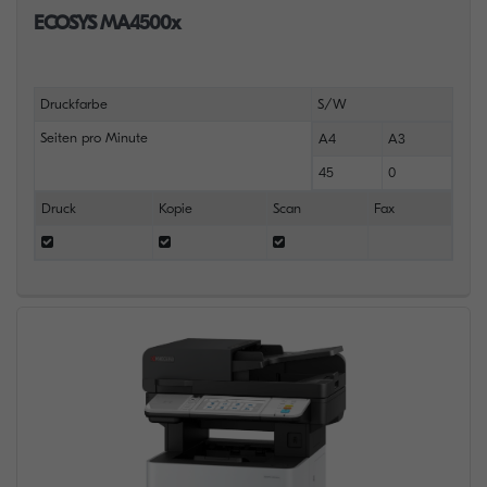
ECOSYS MA4500x
Druckfarbe
S/W
Seiten pro Minute
A4
A3
45
0
Druck
Kopie
Scan
Fax