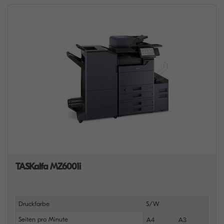
TASKalfa MZ6001i
Druckfarbe
S/W
Seiten pro Minute
A4
A3