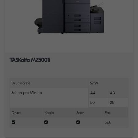
TASKalfa MZ5001i
Druckfarbe
S/W
Seiten pro Minute
A4
A3
50
25
Druck
Kopie
Scan
Fax
opt.