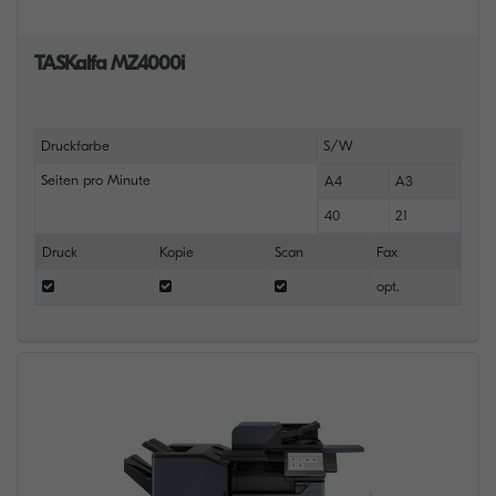
TASKalfa MZ4000i
Druckfarbe
S/W
Seiten pro Minute
A4
A3
40
21
Druck
Kopie
Scan
Fax
opt.