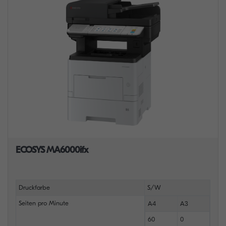
ECOSYS MA6000ifx
Druckfarbe
S/W
Seiten pro Minute
A4
A3
60
0