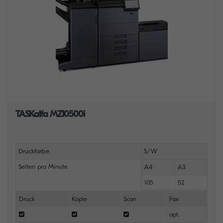
TASKalfa MZ10500i
Druckfarbe
S/W
Seiten pro Minute
A4
A3
105
52
Druck
Kopie
Scan
Fax
opt.