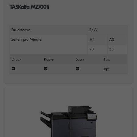
TASKalfa MZ7001i
Druckfarbe
S/W
Seiten pro Minute
A4
A3
70
35
Druck
Kopie
Scan
Fax
opt.