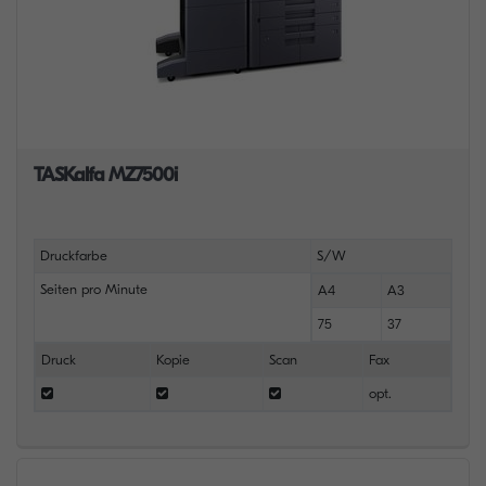
TASKalfa MZ7500i
Druckfarbe
S/W
Seiten pro Minute
A4
A3
75
37
Druck
Kopie
Scan
Fax
opt.