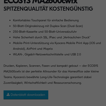
ECOSYS MA2600cwfx
SPITZENQUALITÄT KOSTENGÜNSTIG
Komfortables Touchpanel für einfache Bedienung
50-Blatt-Originaleinzug mit Duplex-Scan (Dual-Scan)
250-Blatt-Kassette und 50-Blatt-Universalzufuhr
Hohe Sicherheit durch SSL, IPsec und „Vertraulichen Druck“
Mobile-Print-Unterstützung via Kyocera Mobile Print App (iOS und
Android), AirPrint und Mopria
WLAN-, Gigabit-Netzwerkschnittstelle und USB 2.0
Drucken, Kopieren, Scannen, Faxen und kompakt gebaut – der ECOSYS
MA2600cwfx ist der perfekte Allrounder für das Homeoffice oder kleine
Teams. Kyocera‘s bewährte Long-Life-Technologie garantiert dabei
Zuverlässigkeit, Wirtschaftlichkeit und Ressourcenschonung.
Datenblatt downloaden