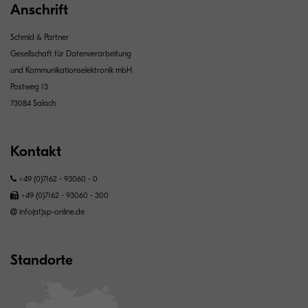
Anschrift
Schmid & Partner
Gesellschaft für Datenverarbeitung
und Kommunikationselektronik mbH
Postweg 13
73084 Salach
Kontakt
+49 (0)7162 - 93060 - 0
+49 (0)7162 - 93060 - 300
info(at)sp-online.de
Standorte